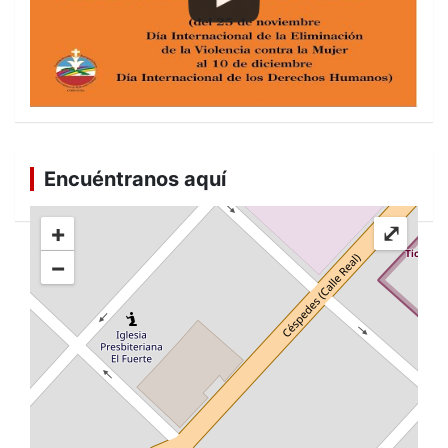
Encuéntranos aquí
+
⤢
−