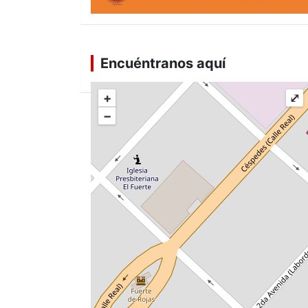
Encuéntranos aquí
+
⤢
−