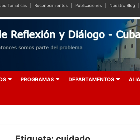
ades Temáticas
Reconocimientos
Publicaciones
Nuestro Blog
iano de Reflexión y Diá
olución entonces somos parte del problema
OS
PROGRAMAS
DEPARTAMENTOS
ALI
Etiqueta:
cuidado