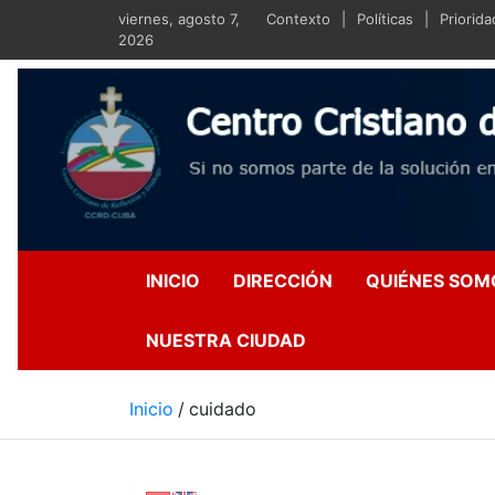
Saltar
viernes, agosto 7,
Contexto
Políticas
Priorid
al
2026
contenido
Centro Crist
Si no somos parte de la s
INICIO
DIRECCIÓN
QUIÉNES SOM
NUESTRA CIUDAD
Inicio
cuidado