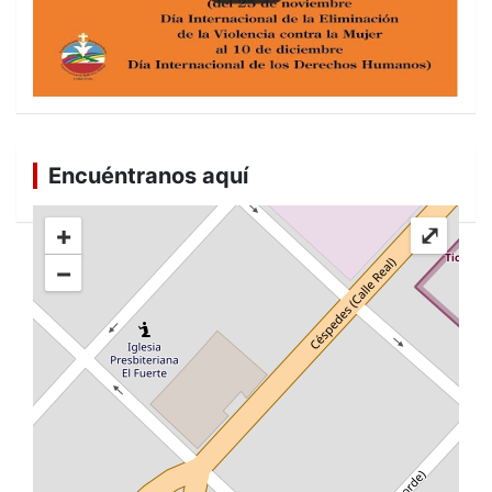
Encuéntranos aquí
+
⤢
−