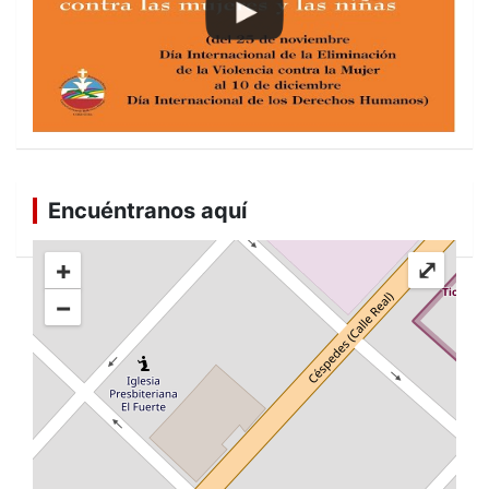
Encuéntranos aquí
+
⤢
−