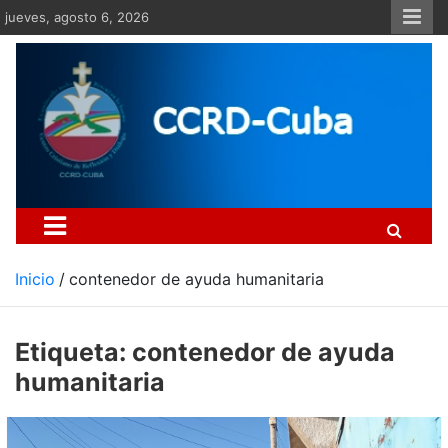
Saltar
jueves, agosto 6, 2026
al
contenido
Centro Cristiano de Re
Si no somos parte de la solución ento
Inicio
contenedor de ayuda humanitaria
Etiqueta:
contenedor de ayuda
humanitaria