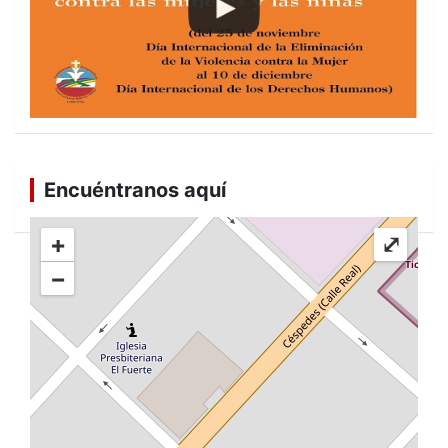
Encuéntranos aquí
+
⤢
−