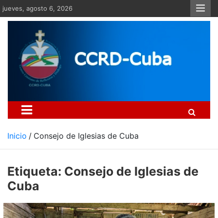
Saltar
jueves, agosto 6, 2026
al
contenido
Centro Cristiano de Re
Si no somos parte de la solución ento
Inicio
Consejo de Iglesias de Cuba
Etiqueta:
Consejo de Iglesias de
Cuba