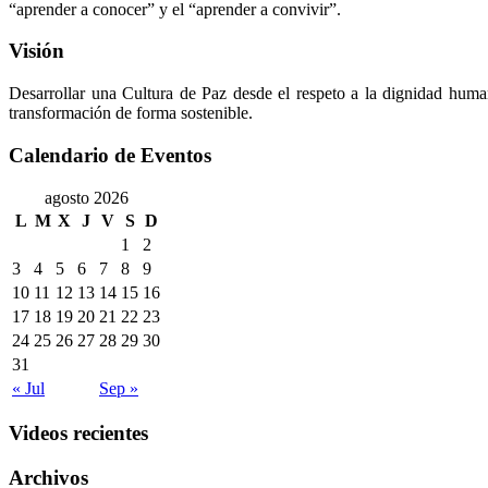
“aprender a conocer” y el “aprender a convivir”.
Visión
Desarrollar una Cultura de Paz desde el respeto a la dignidad huma
transformación de forma sostenible.
Calendario de Eventos
agosto 2026
L
M
X
J
V
S
D
1
2
3
4
5
6
7
8
9
10
11
12
13
14
15
16
17
18
19
20
21
22
23
24
25
26
27
28
29
30
31
« Jul
Sep »
Videos recientes
Archivos