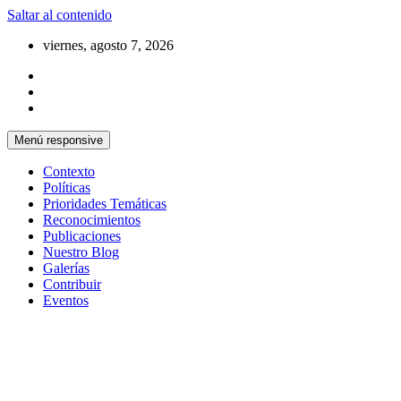
Saltar al contenido
viernes, agosto 7, 2026
Menú responsive
Contexto
Políticas
Prioridades Temáticas
Reconocimientos
Publicaciones
Nuestro Blog
Galerías
Contribuir
Eventos
Si no somos parte de la solución entonces somo
Centro Cristiano de Reflexión y D