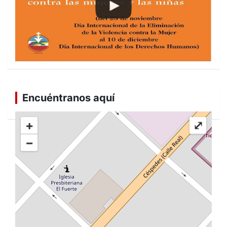
Encuéntranos aquí
+
⤢
−