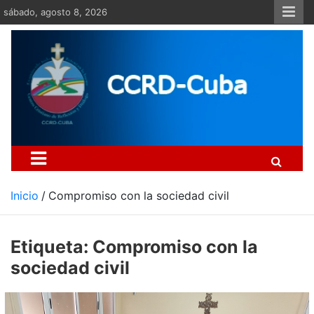
Saltar
sábado, agosto 8, 2026
al
contenido
Centro Cristiano de Re
Si no somos parte de la solución ento
Inicio
Compromiso con la sociedad civil
Etiqueta:
Compromiso con la
sociedad civil