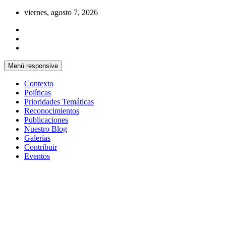
Saltar
viernes, agosto 7, 2026
al
contenido
Menú responsive
Contexto
Políticas
Prioridades Temáticas
Reconocimientos
Publicaciones
Nuestro Blog
Galerías
Contribuir
Eventos
Si no somos parte de la solución entonces
Centro Cristiano de Reflexión y
somos parte del problema
Diálogo – Cuba