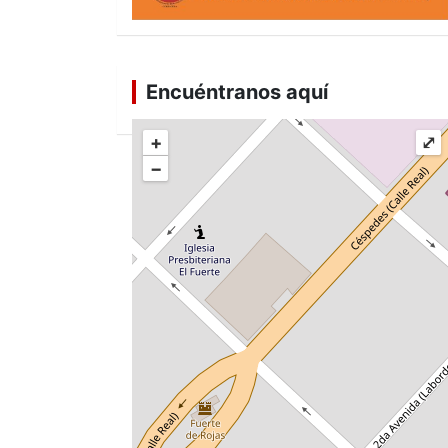
Encuéntranos aquí
+
⤢
−