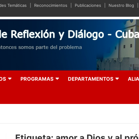
ades Temáticas
Reconocimientos
Publicaciones
Nuestro Blog
iano de Reflexión y Diá
olución entonces somos parte del problema
OS
PROGRAMAS
DEPARTAMENTOS
ALI
Etiqueta:
amor a Dios y al pr