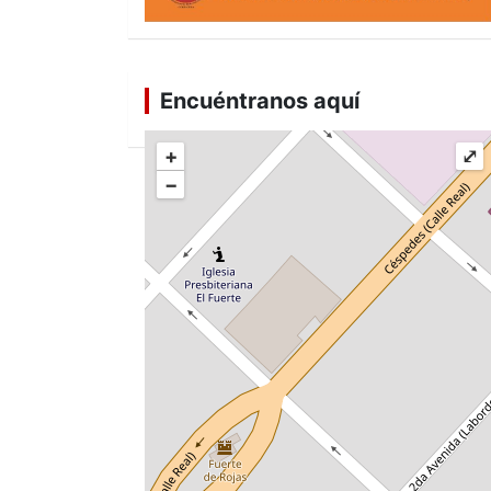
Encuéntranos aquí
+
⤢
−