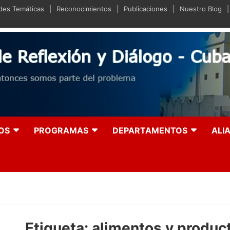
ades Temáticas
Reconocimientos
Publicaciones
Nuestro Blog
iano de Reflexión y Diá
olución entonces somos parte del problema
OS
PROGRAMAS
DEPARTAMENTOS
ALI
Etiqueta:
alimentos y produc