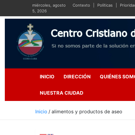
Saltar
miércoles, agosto
Contexto
Políticas
Priorid
al
5, 2026
contenido
Centro Crist
Si no somos parte de la s
INICIO
DIRECCIÓN
QUIÉNES SOM
NUESTRA CIUDAD
Inicio
alimentos y productos de aseo