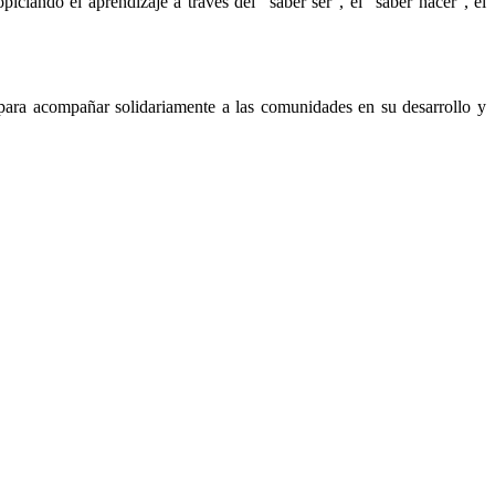
iciando el aprendizaje a través del “saber ser”, el “saber hacer”, el
 para acompañar solidariamente a las comunidades en su desarrollo y