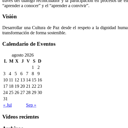
través del diálogo reconciliador y la participación en procesos de e
“aprender a conocer” y el “aprender a convivir”.
Visión
Desarrollar una Cultura de Paz desde el respeto a la dignidad huma
transformación de forma sostenible.
Calendario de Eventos
agosto 2026
L
M
X
J
V
S
D
1
2
3
4
5
6
7
8
9
10
11
12
13
14
15
16
17
18
19
20
21
22
23
24
25
26
27
28
29
30
31
« Jul
Sep »
Videos recientes