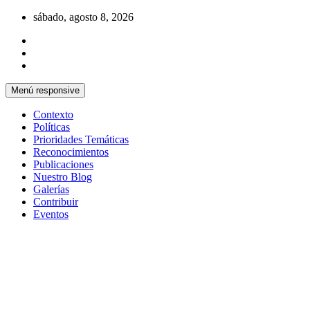
Saltar
sábado, agosto 8, 2026
al
contenido
Menú responsive
Contexto
Políticas
Prioridades Temáticas
Reconocimientos
Publicaciones
Nuestro Blog
Galerías
Contribuir
Eventos
Si no somos parte de la solución entonces somo
Centro Cristiano de Reflexión y D