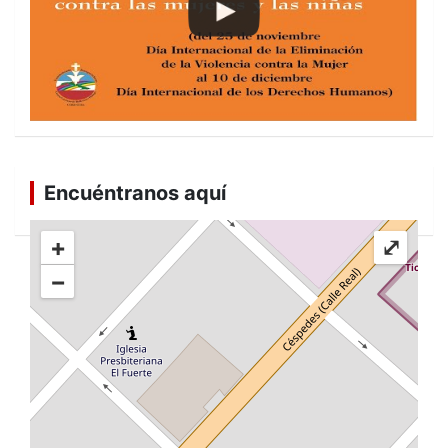
Encuéntranos aquí
+
⤢
−