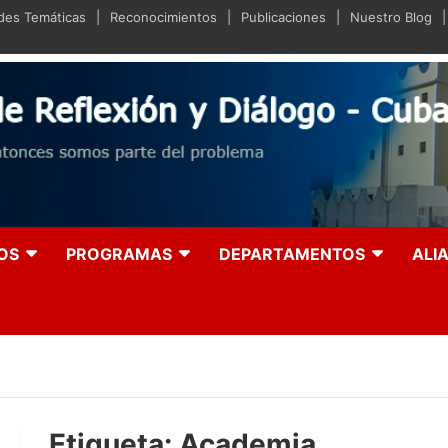
ades Temáticas
Reconocimientos
Publicaciones
Nuestro Blog
iano de Reflexión y Diá
olución entonces somos parte del problema
OS
PROGRAMAS
DEPARTAMENTOS
ALI
Etiqueta:
Academia