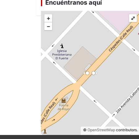
Encuéntranos aquí
+
⤢
−
©
OpenStreetMap
contributors.