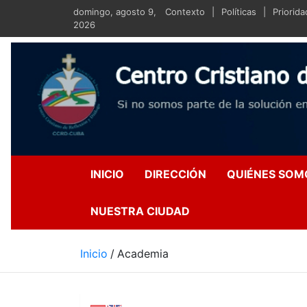
Saltar
domingo, agosto 9,
Contexto
Políticas
Priorid
al
2026
contenido
Centro Crist
Si no somos parte de la s
INICIO
DIRECCIÓN
QUIÉNES SOM
NUESTRA CIUDAD
Inicio
Academia