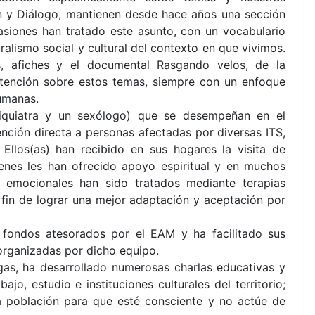
ón y Diálogo, mantienen desde hace años una sección
iones han tratado este asunto, con un vocabulario
alismo social y cultural del contexto en que vivimos.
es, afiches y el documental Rasgando velos, de la
 atención sobre estos temas, siempre con un enfoque
humanas.
siquiatra y un sexólogo) que se desempeñan en el
nción directa a personas afectadas por diversas ITS,
Ellos(as) han recibido en sus hogares la visita de
ienes les han ofrecido apoyo espiritual y en muchos
y emocionales han sido tratados mediante terapias
el fin de lograr una mejor adaptación y aceptación por
 fondos atesorados por el EAM y ha facilitado sus
organizadas por dicho equipo.
gas, ha desarrollado numerosas charlas educativas y
jo, estudio e instituciones culturales del territorio;
a población para que esté consciente y no actúe de