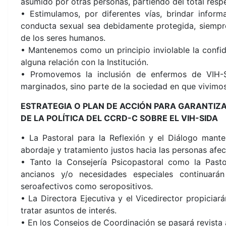
asumido por otras personas, partiendo del total respet
• Estimulamos, por diferentes vías, brindar infor
conducta sexual sea debidamente protegida, siempre 
de los seres humanos.
• Mantenemos como un principio inviolable la confid
alguna relación con la Institución.
• Promovemos la inclusión de enfermos de VIH-S
marginados, sino parte de la sociedad en que vivimos
ESTRATEGIA O PLAN DE ACCIÓN PARA GARANTIZ
DE LA POLÍTICA DEL CCRD-C SOBRE EL VIH-SIDA
• La Pastoral para la Reflexión y el Diálogo mante
abordaje y tratamiento justos hacia las personas afec
• Tanto la Consejería Psicopastoral como la Pasto
ancianos y/o necesidades especiales continuará
seroafectivos como seropositivos.
• La Directora Ejecutiva y el Vicedirector propicia
tratar asuntos de interés.
• En los Consejos de Coordinación se pasará revista 