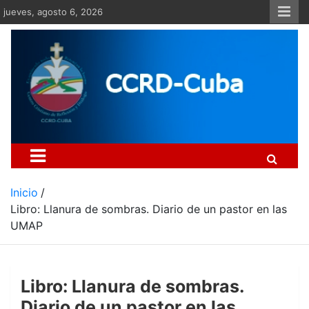
Saltar
jueves, agosto 6, 2026
al
contenido
Centro Cristiano de Re
Si no somos parte de la solución ento
Inicio
Libro: Llanura de sombras. Diario de un pastor en las
UMAP
Libro: Llanura de sombras.
Diario de un pastor en las