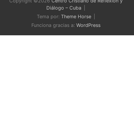
Copyright ©2026
Centro Cristiano de Reflexión y
Diálogo – Cuba
Tema por:
Theme Horse
Funciona gracias a:
WordPress