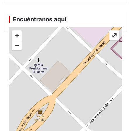
Encuéntranos aquí
+
⤢
−