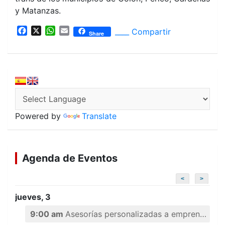
y Matanzas.
F
X
W
E
____ Compartir
Share
a
h
m
c
a
a
e
t
i
b
s
l
o
A
o
p
k
p
Powered by
Translate
Agenda de Eventos
<
>
jueves, 3
9:00 am
Asesorías personalizadas a emprendedores