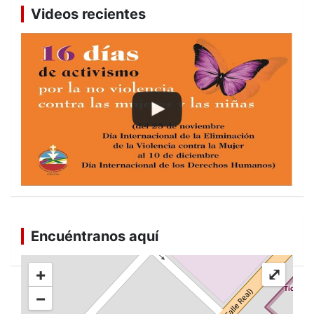
Videos recientes
Encuéntranos aquí
+
⤢
−