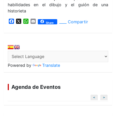
habilidades en el dibujo y el guión de una
historieta
F
X
W
E
____ Compartir
Share
a
h
m
c
a
a
e
t
i
b
s
l
o
A
o
p
k
p
Powered by
Translate
Agenda de Eventos
<
>