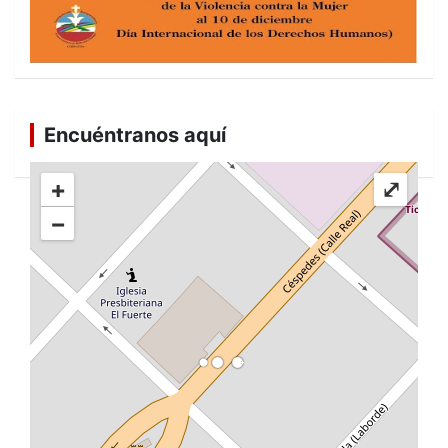
Encuéntranos aquí
+
⤢
−