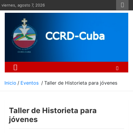
Saltar
viernes, agosto 7, 2026
al
contenido
Centro Cristiano de Re
Si no somos parte de la solución ento
Inicio
Eventos
Taller de Historieta para jóvenes
Taller de Historieta para
jóvenes