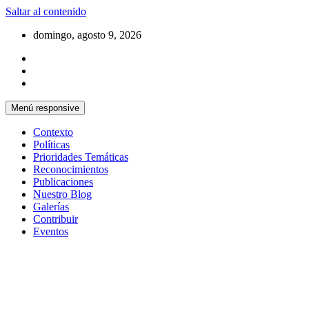
Saltar al contenido
domingo, agosto 9, 2026
Menú responsive
Contexto
Políticas
Prioridades Temáticas
Reconocimientos
Publicaciones
Nuestro Blog
Galerías
Contribuir
Eventos
Si no somos parte de la solución entonces
Centro Cristiano de Reflexión y
somos parte del problema
Diálogo – Cuba