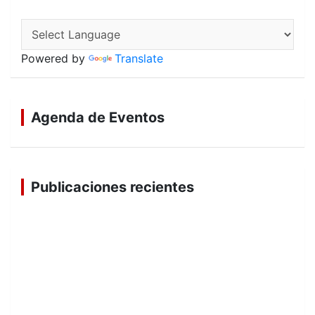
o
A
o
p
k
p
Powered by
Translate
Agenda de Eventos
Publicaciones recientes