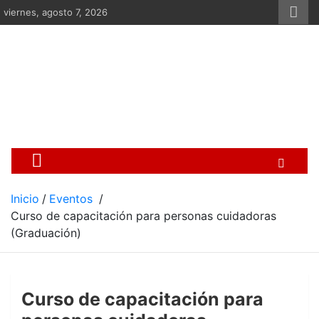
Saltar
viernes, agosto 7, 2026
al
contenido
Centro Cristiano de Re
Si no somos parte de la solución ento
Inicio
Eventos
Curso de capacitación para personas cuidadoras
(Graduación)
Curso de capacitación para