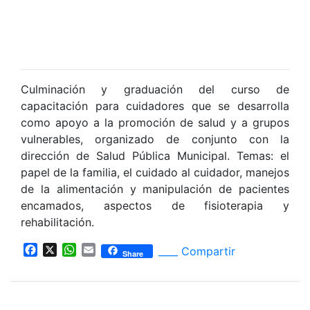
Culminación y graduación del curso de
capacitación para cuidadores que se desarrolla
como apoyo a la promoción de salud y a grupos
vulnerables, organizado de conjunto con la
dirección de Salud Pública Municipal. Temas: el
papel de la familia, el cuidado al cuidador, manejos
de la alimentación y manipulación de pacientes
encamados, aspectos de fisioterapia y
rehabilitación.
F
X
W
E
____ Compartir
Share
a
h
m
c
a
a
e
t
i
b
s
l