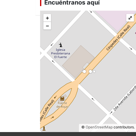
Encuéntranos aquí
+
⤢
−
©
OpenStreetMap
contributors.