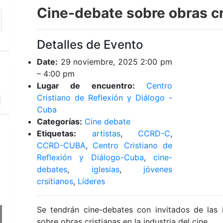
Cine-debate sobre obras cr
Detalles de Evento
Date:
29 noviembre, 2025 2:00 pm
–
4:00 pm
Lugar de encuentro:
Centro
Cristiano de Reflexión y Diálogo -
Cuba
Categorías:
Cine debate
Etiquetas:
artistas
,
CCRD-C
,
CCRD-CUBA
,
Centro Cristiano de
Reflexión y Diálogo-Cuba
,
cine-
debates
,
iglesias
,
jóvenes
crsitianos
,
Líderes
Se tendrán cine-debates con invitados de las i
sobre obras cristianas en la industria del cine.