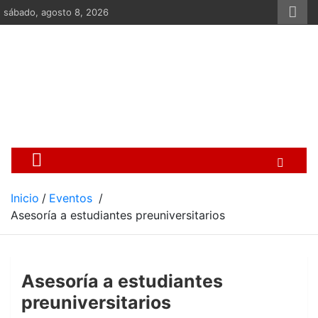
Saltar
sábado, agosto 8, 2026
al
contenido
Centro Cristiano de Re
Si no somos parte de la solución ento
Inicio
Eventos
Asesoría a estudiantes preuniversitarios
Asesoría a estudiantes
preuniversitarios