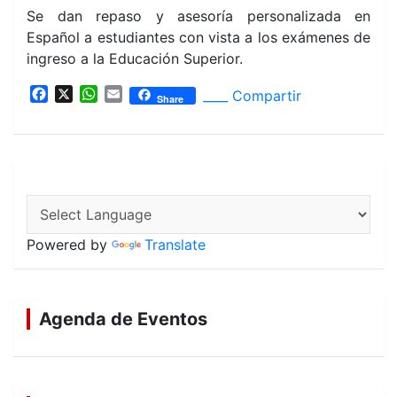
Se dan repaso y asesoría personalizada en
Español a estudiantes con vista a los exámenes de
ingreso a la Educación Superior.
F
X
W
E
____ Compartir
Share
a
h
m
c
a
a
e
t
i
b
s
l
o
A
o
p
k
p
Powered by
Translate
Agenda de Eventos