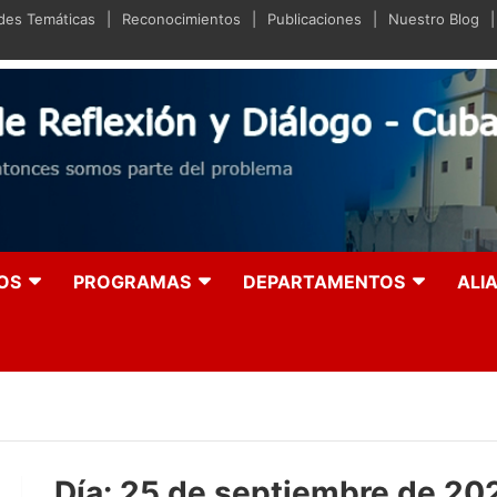
ades Temáticas
Reconocimientos
Publicaciones
Nuestro Blog
iano de Reflexión y Diá
olución entonces somos parte del problema
OS
PROGRAMAS
DEPARTAMENTOS
ALI
Día:
25 de septiembre de 20