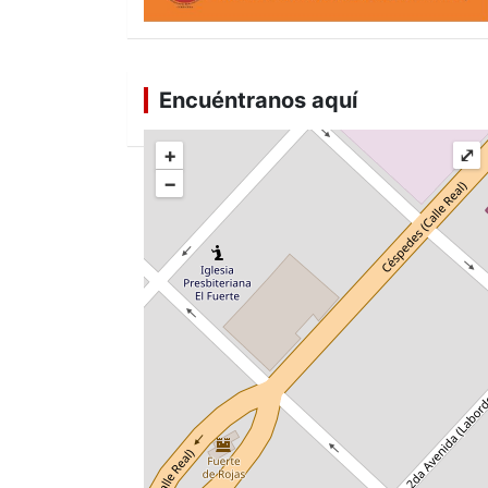
Encuéntranos aquí
+
⤢
−