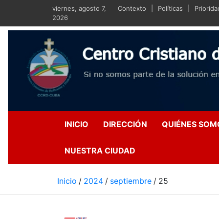
Saltar
viernes, agosto 7,
Contexto
Políticas
Priorid
al
2026
contenido
Centro Crist
Si no somos parte de la s
INICIO
DIRECCIÓN
QUIÉNES SOM
NUESTRA CIUDAD
Inicio
2024
septiembre
25