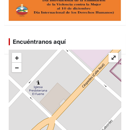
Encuéntranos aquí
+
⤢
−