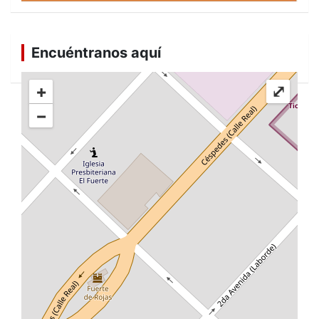
Encuéntranos aquí
+
⤢
−