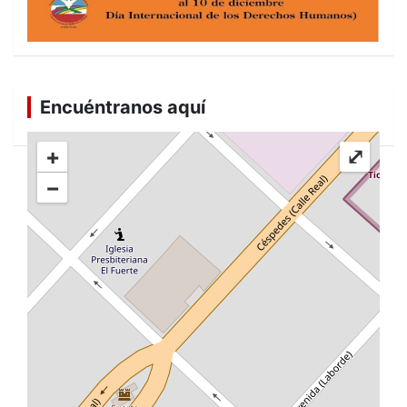
Encuéntranos aquí
+
⤢
−