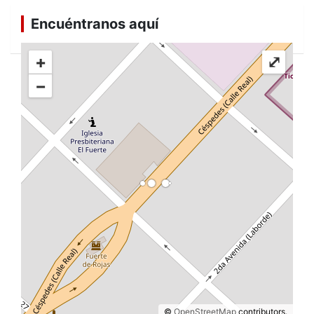
Encuéntranos aquí
+
⤢
−
©
OpenStreetMap
contributors.