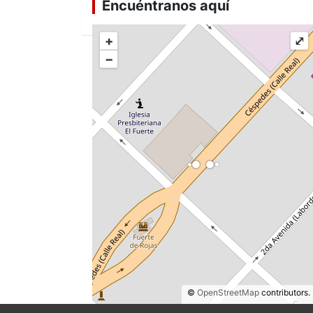
Encuéntranos aquí
+
⤢
−
©
OpenStreetMap
contributors.