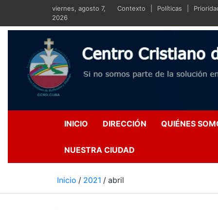
Saltar
viernes, agosto 7,
Contexto
Políticas
Priorid
al
2026
contenido
Centro Crist
Si no somos parte de la s
INICIO
DIRECCIÓN
QUIÉNES SOM
NUESTRA CIUDAD
Inicio
2021
abril