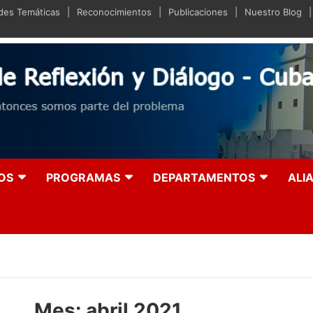
ades Temáticas
Reconocimientos
Publicaciones
Nuestro Blog
iano de Reflexión y Diá
olución entonces somos parte del problema
OS
PROGRAMAS
DEPARTAMENTOS
ALI
Mes:
abril 2021