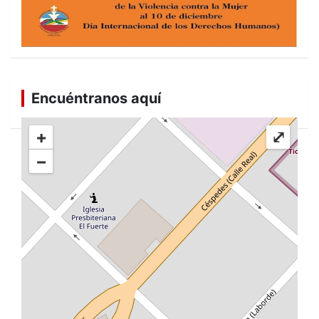
Encuéntranos aquí
+
⤢
−