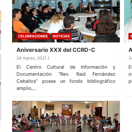
CELEBRACIONES
NOTICIAS
Aniversario XXX del CCRD-C
A
24 marzo, 2021
2
El Centro Cultural de Información y
E
Documentación “Rev. Raúl Fernández
o
Ceballos” posee un fondo bibliográfico
p
amplio,…