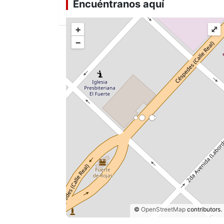
Encuéntranos aquí
+
⤢
−
©
OpenStreetMap
contributors.