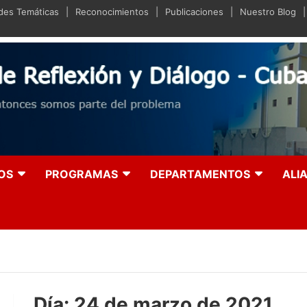
ades Temáticas
Reconocimientos
Publicaciones
Nuestro Blog
iano de Reflexión y Diá
olución entonces somos parte del problema
OS
PROGRAMAS
DEPARTAMENTOS
ALI
Día:
24 de marzo de 2021