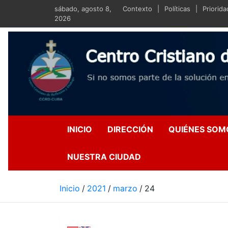
Saltar
sábado, agosto 8,
Contexto
Políticas
Priorid
al
2026
contenido
Centro Crist
Si no somos parte de la s
INICIO
DIRECCIÓN
QUIÉNES SOM
NUESTRA CIUDAD
Inicio
2021
marzo
24