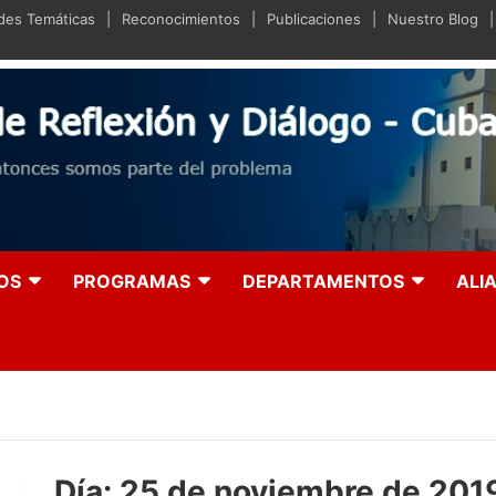
ades Temáticas
Reconocimientos
Publicaciones
Nuestro Blog
iano de Reflexión y Diá
olución entonces somos parte del problema
OS
PROGRAMAS
DEPARTAMENTOS
ALI
Día:
25 de noviembre de 201