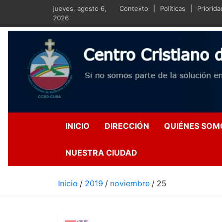
Saltar
jueves, agosto 6,
Contexto
Políticas
Priorid
al
2026
contenido
Centro Crist
Si no somos parte de la s
INICIO
DIRECCIÓN
QUIÉNES SOM
NUESTRA CIUDAD
Inicio
2019
noviembre
25