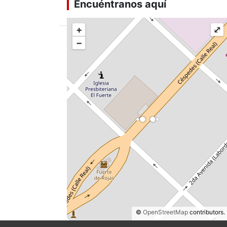
Encuéntranos aquí
+
⤢
−
©
OpenStreetMap
contributors.