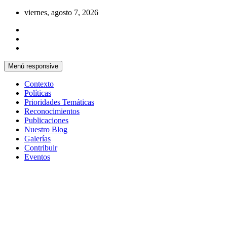
Saltar
viernes, agosto 7, 2026
al
contenido
Menú responsive
Contexto
Políticas
Prioridades Temáticas
Reconocimientos
Publicaciones
Nuestro Blog
Galerías
Contribuir
Eventos
Si no somos parte de la solución entonces somo
Centro Cristiano de Reflexión y D