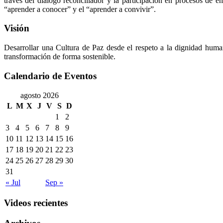
través del diálogo reconciliador y la participación en procesos de e
“aprender a conocer” y el “aprender a convivir”.
Visión
Desarrollar una Cultura de Paz desde el respeto a la dignidad huma
transformación de forma sostenible.
Calendario de Eventos
agosto 2026
L
M
X
J
V
S
D
1
2
3
4
5
6
7
8
9
10
11
12
13
14
15
16
17
18
19
20
21
22
23
24
25
26
27
28
29
30
31
« Jul
Sep »
Videos recientes