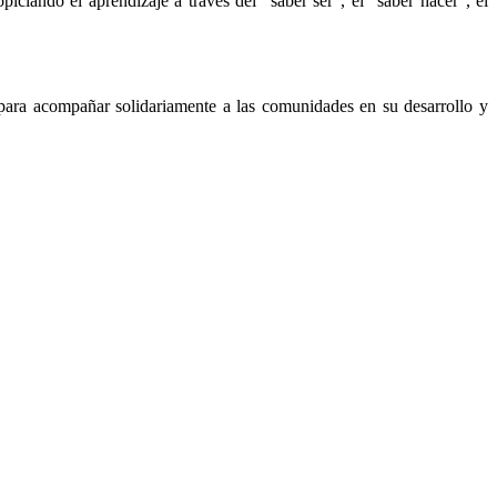
iciando el aprendizaje a través del “saber ser”, el “saber hacer”, el
 para acompañar solidariamente a las comunidades en su desarrollo y