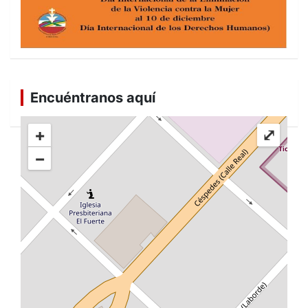
Encuéntranos aquí
+
⤢
−