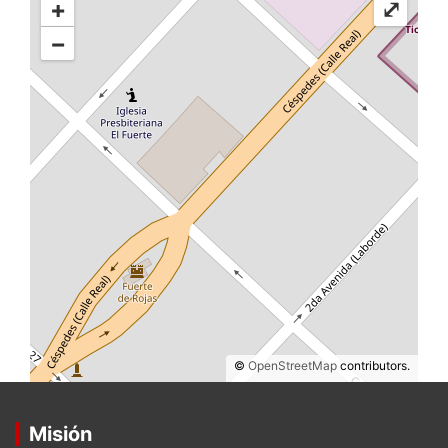
+
⤢
−
©
OpenStreetMap
contributors.
Misión