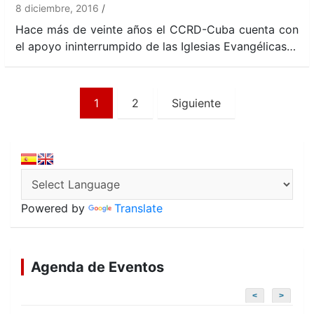
8 diciembre, 2016
Hace más de veinte años el CCRD-Cuba cuenta con
el apoyo ininterrumpido de las Iglesias Evangélicas…
Paginación
1
2
Siguiente
de
entradas
Powered by
Translate
Agenda de Eventos
<
>