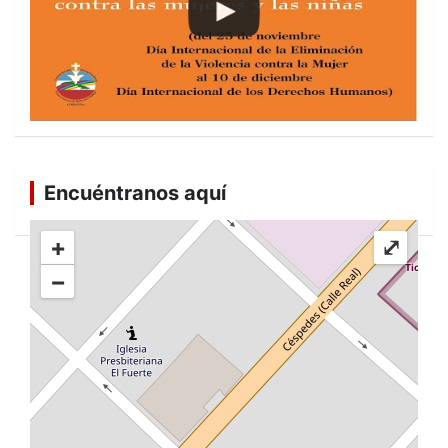
Encuéntranos aquí
+
⤢
−