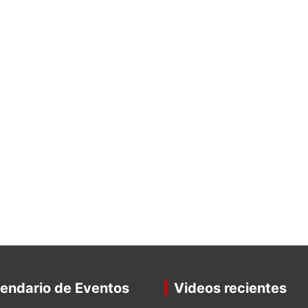
o
A
o
p
k
p
endario de Eventos
Videos recientes