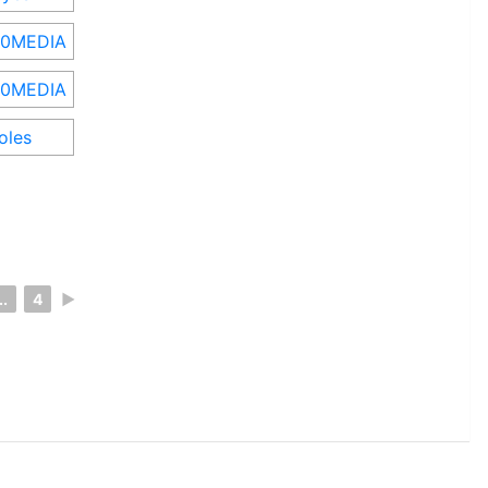
..
4
►