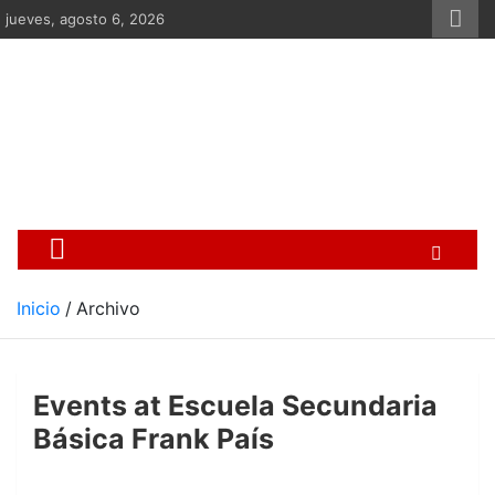
Saltar
jueves, agosto 6, 2026
al
contenido
Centro Cristiano de Re
Si no somos parte de la solución ento
Inicio
Archivo
Events at
Escuela Secundaria
Básica Frank País