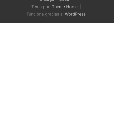
Tema por:
Theme Horse
Funciona gracias a:
WordPress