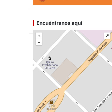
Encuéntranos aquí
+
⤢
−