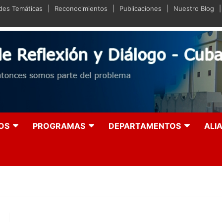
ades Temáticas
Reconocimientos
Publicaciones
Nuestro Blog
iano de Reflexión y Diá
olución entonces somos parte del problema
OS
PROGRAMAS
DEPARTAMENTOS
ALI