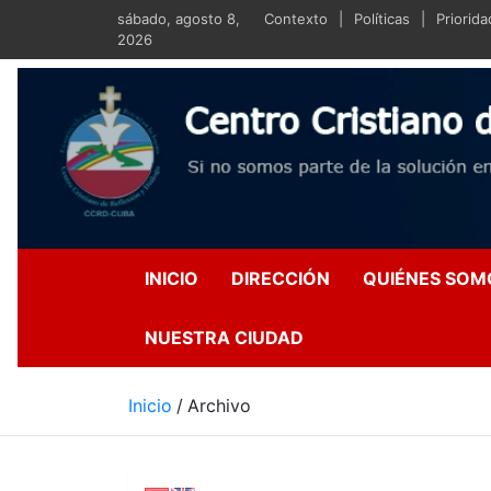
Saltar
sábado, agosto 8,
Contexto
Políticas
Priorid
al
2026
contenido
Centro Crist
Si no somos parte de la s
INICIO
DIRECCIÓN
QUIÉNES SOM
NUESTRA CIUDAD
Inicio
Archivo