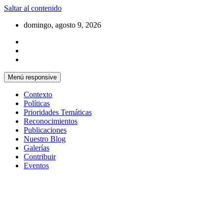
Saltar al contenido
domingo, agosto 9, 2026
Menú responsive
Contexto
Políticas
Prioridades Temáticas
Reconocimientos
Publicaciones
Nuestro Blog
Galerías
Contribuir
Eventos
Si no somos parte de la solución entonces
Centro Cristiano de Reflexión y
somos parte del problema
Diálogo – Cuba