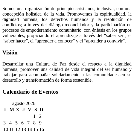
Somos una organización de principios cristianos, inclusiva, con una
concepción holística de la vida. Promovemos la espiritualidad, la
dignidad humana, los derechos humanos y la resolución de
conflictos; a través del diálogo reconciliador y la participación en
procesos de empoderamiento comunitario, con énfasis en los grupos
vulnerables, propiciando el aprendizaje a través del “saber ser”, el
“saber hacer”, el “aprender a conocer” y el “aprender a convivir”.
Visión
Desarrollar una Cultura de Paz desde el respeto a la dignidad
humana, promover una calidad de vida integral del ser humano y
trabajar para acompañar solidariamente a las comunidades en su
desarrollo y transformación de forma sostenible.
Calendario de Eventos
agosto 2026
L
M
X
J
V
S
D
1
2
3
4
5
6
7
8
9
10
11
12
13
14
15
16