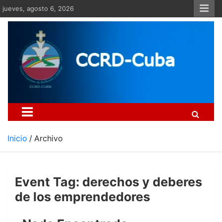
Saltar
jueves, agosto 6, 2026
al
contenido
Centro Cristiano de Re
Si no somos parte de la solución ento
Inicio
Archivo
Event Tag:
derechos y deberes
de los emprendedores