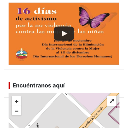
Encuéntranos aquí
+
⤢
−