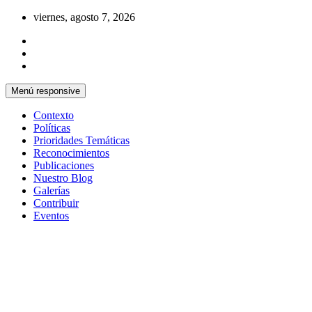
Saltar
viernes, agosto 7, 2026
al
contenido
Menú responsive
Contexto
Políticas
Prioridades Temáticas
Reconocimientos
Publicaciones
Nuestro Blog
Galerías
Contribuir
Eventos
Si no somos parte de la solución entonces
Centro Cristiano de Reflexión y
somos parte del problema
Diálogo – Cuba