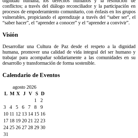
dignidad humana, los derechos humanos y la resolución de
conflictos; a través del diálogo reconciliador y la participación en
procesos de empoderamiento comunitario, con énfasis en los grupos
vulnerables, propiciando el aprendizaje a través del “saber ser”, el
“saber hacer”, el “aprender a conocer” y el “aprender a convivir”.
Visión
Desarrollar una Cultura de Paz desde el respeto a la dignidad
humana, promover una calidad de vida integral del ser humano y
trabajar para acompañar solidariamente a las comunidades en su
desarrollo y transformación de forma sostenible.
Calendario de Eventos
agosto 2026
L
M
X
J
V
S
D
1
2
3
4
5
6
7
8
9
10
11
12
13
14
15
16
17
18
19
20
21
22
23
24
25
26
27
28
29
30
31