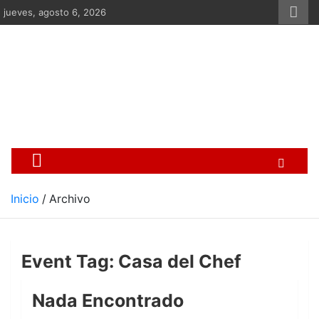
Saltar
jueves, agosto 6, 2026
al
contenido
Centro Cristiano de Re
Si no somos parte de la solución ento
Inicio
Archivo
Event Tag:
Casa del Chef
Nada Encontrado