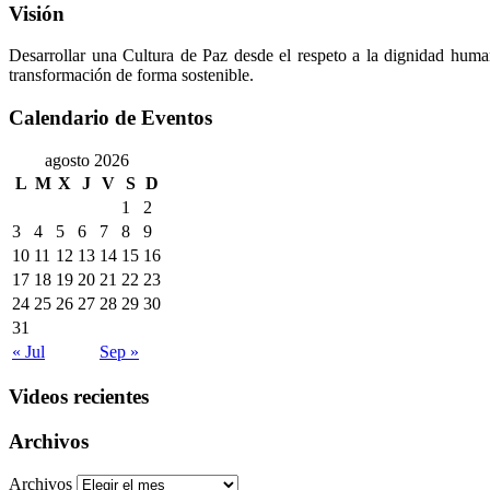
Visión
Desarrollar una Cultura de Paz desde el respeto a la dignidad huma
transformación de forma sostenible.
Calendario de Eventos
agosto 2026
L
M
X
J
V
S
D
1
2
3
4
5
6
7
8
9
10
11
12
13
14
15
16
17
18
19
20
21
22
23
24
25
26
27
28
29
30
31
« Jul
Sep »
Videos recientes
Archivos
Archivos