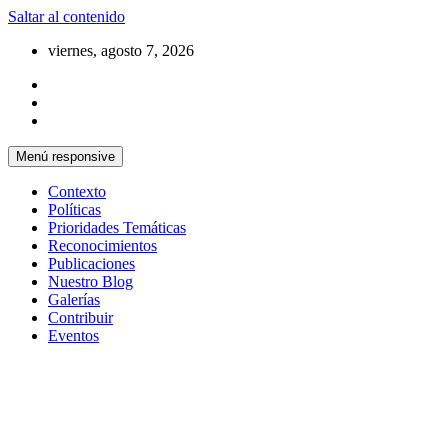
Saltar al contenido
viernes, agosto 7, 2026
Menú responsive
Contexto
Políticas
Prioridades Temáticas
Reconocimientos
Publicaciones
Nuestro Blog
Galerías
Contribuir
Eventos
Si no somos parte de la solución entonces somo
Centro Cristiano de Reflexión y D