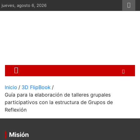
Saltar
jueves, agosto 6, 2026
al
contenido
Centro Cristiano de Re
Si no somos parte de la solución ento
Inicio
3D FlipBook
Guía para la elaboración de talleres grupales
participativos con la estructura de Grupos de
Reflexión
Misión