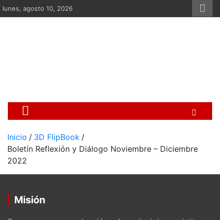
Saltar
lunes, agosto 10, 2026
al
contenido
Centro Cristiano de Re
Si no somos parte de la solución ento
Inicio
3D FlipBook
Boletín Reflexión y Diálogo Noviembre – Diciembre
2022
Misión