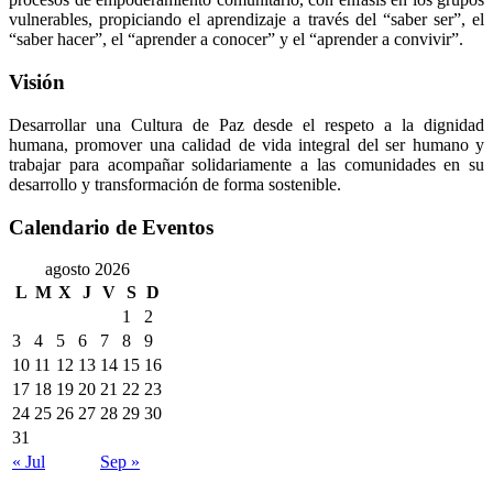
vulnerables, propiciando el aprendizaje a través del “saber ser”, el
“saber hacer”, el “aprender a conocer” y el “aprender a convivir”.
Visión
Desarrollar una Cultura de Paz desde el respeto a la dignidad
humana, promover una calidad de vida integral del ser humano y
trabajar para acompañar solidariamente a las comunidades en su
desarrollo y transformación de forma sostenible.
Calendario de Eventos
agosto 2026
L
M
X
J
V
S
D
1
2
3
4
5
6
7
8
9
10
11
12
13
14
15
16
17
18
19
20
21
22
23
24
25
26
27
28
29
30
31
« Jul
Sep »