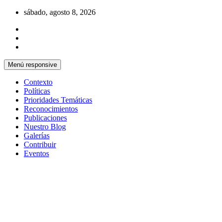
Saltar
sábado, agosto 8, 2026
al
contenido
Menú responsive
Contexto
Políticas
Prioridades Temáticas
Reconocimientos
Publicaciones
Nuestro Blog
Galerías
Contribuir
Eventos
Si no somos parte de la solución entonces
Centro Cristiano de Reflexión y
somos parte del problema
Diálogo – Cuba