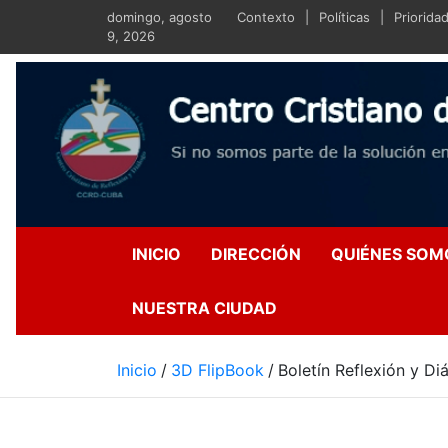
Saltar
domingo, agosto
Contexto
Políticas
Priorida
al
9, 2026
contenido
Centro Crist
Si no somos parte de la s
INICIO
DIRECCIÓN
QUIÉNES SOM
NUESTRA CIUDAD
Inicio
3D FlipBook
Boletín Reflexión y Di