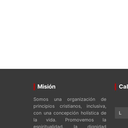
Misión
Cal
Somos una organización de
principios cristianos, inclusiva,
con una concepción holística de
L
la vida. Promovemos la
espiritualidad, la dignidad