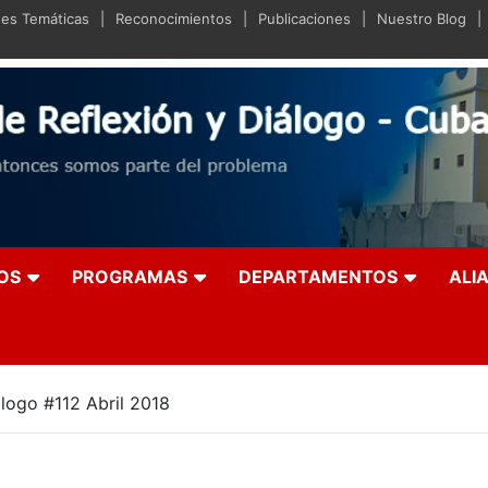
des Temáticas
Reconocimientos
Publicaciones
Nuestro Blog
iano de Reflexión y Diá
olución entonces somos parte del problema
OS
PROGRAMAS
DEPARTAMENTOS
ALI
álogo #112 Abril 2018