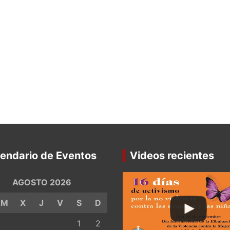
endario de Eventos
Videos recientes
AGOSTO 2026
M
X
J
V
S
D
1
2