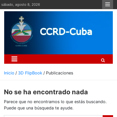
Saltar
sábado, agosto 8, 2026
al
contenido
Centro Cristiano de Re
Si no somos parte de la solución ento
Inicio
3D FlipBook
Publicaciones
No se ha encontrado nada
Parece que no encontramos lo que estás buscando.
Puede que una búsqueda te ayude.