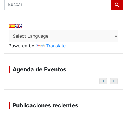
B
u
s
c
a
r
Powered by
Translate
Agenda de Eventos
<
>
Publicaciones recientes