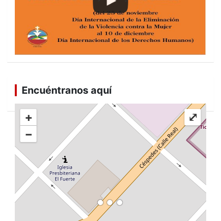
Encuéntranos aquí
+
⤢
−