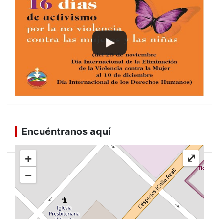
Encuéntranos aquí
+
⤢
−