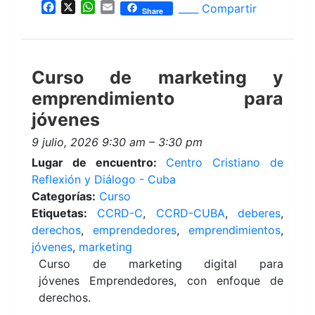
F
X
W
E
____ Compartir
Share
a
h
m
c
a
a
e
t
i
b
s
l
Curso de marketing y
o
A
o
p
emprendimiento para
k
p
jóvenes
9 julio, 2026 9:30 am
–
3:30 pm
Lugar de encuentro:
Centro Cristiano de
Reflexión y Diálogo - Cuba
Categorías:
Curso
Etiquetas:
CCRD-C
,
CCRD-CUBA
,
deberes
,
derechos
,
emprendedores
,
emprendimientos
,
jóvenes
,
marketing
Curso de marketing digital para
jóvenes Emprendedores, con enfoque de
derechos.