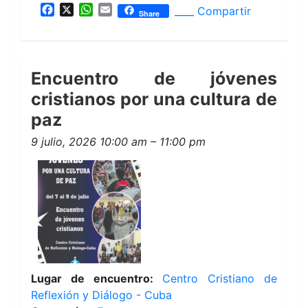
F
X
W
E
____ Compartir
Share
a
h
m
c
a
a
e
t
i
b
s
l
Encuentro de jóvenes
o
A
o
p
cristianos por una cultura de
k
p
paz
9 julio, 2026 10:00 am
–
11:00 pm
Lugar de encuentro:
Centro Cristiano de
Reflexión y Diálogo - Cuba