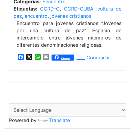
Categorías:
Encuentro
Etiquetas:
CCRD-C
,
CCRD-CUBA
,
cultura de
paz
,
encuentro
,
jóvenes cristianos
Encuentro para jóvenes cristianos “Jóvenes
por una cultura de paz”. Espacio de
intercambio entre jóvenes miembros de
diferentes denominaciones religiosas.
F
X
W
E
____ Compartir
Share
a
h
m
c
a
a
e
t
i
b
s
l
o
A
o
p
k
p
Powered by
Translate