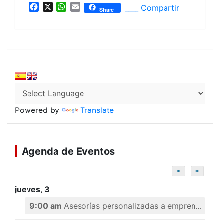
F
X
W
E
____ Compartir
Share
a
h
m
c
a
a
e
t
i
b
s
l
o
A
o
p
k
p
Powered by
Translate
Agenda de Eventos
<
>
jueves, 3
9:00 am
Asesorías personalizadas a emprendedores