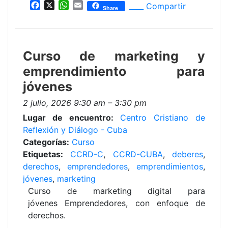
F
X
W
E
____ Compartir
Share
a
h
m
c
a
a
e
t
i
b
s
l
Curso de marketing y
o
A
o
p
emprendimiento para
k
p
jóvenes
2 julio, 2026 9:30 am
–
3:30 pm
Lugar de encuentro:
Centro Cristiano de
Reflexión y Diálogo - Cuba
Categorías:
Curso
Etiquetas:
CCRD-C
,
CCRD-CUBA
,
deberes
,
derechos
,
emprendedores
,
emprendimientos
,
jóvenes
,
marketing
Curso de marketing digital para
jóvenes Emprendedores, con enfoque de
derechos.